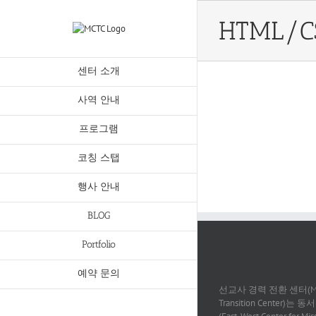
Skip
to
HTML/C
content
센터 소개
사역 안내
Donec Ore Turis Eget
Proin Sodal
프로그램
Cat 1
Cat 2
Cat 5
Cat 1
Cat 3
코칭 스탭
행사 안내
BLOG
Portfolio
예약 문의
선교사 경력 전환 센터(Missi
Transition Center