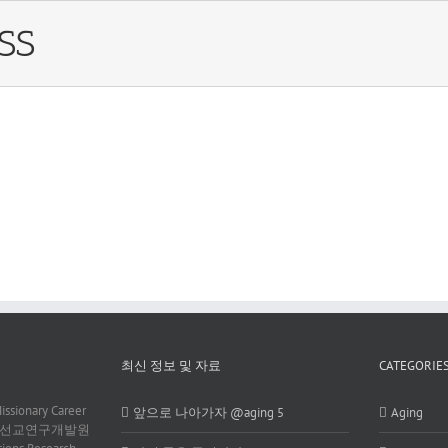
SS
es Quam
Curabitur Malada Lorem
Suspende Phara Urna
Cat 4
Cat 1
Cat 3
Cat 5
Cat 2
Cat 3
Cat 4
최신 정보 및 자료
CATEGORIE
onary Career
앞으로 나아가자 @aging 5
Aging
)는 동서선교연구개발원