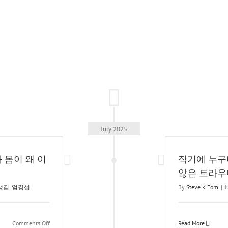
July 2025
 누구나 갖고 있는 그러나 결코 작지 않은 트라우마
@small trauma 1
 몸이 왜 이
작기에 누구
Trauma
마음챙김
엄경섭
않은 트라우마 
챙김
,
엄경섭
By
Steve K Eom
|
J
on
Comments Off
Read More