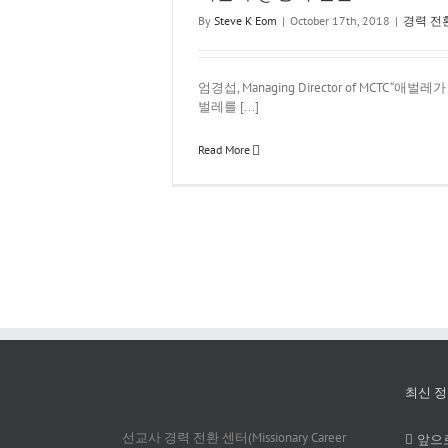
By
Steve K Eom
|
October 17th, 2018
|
경력 전
엄경섭, Managing Director of MCTC “애
벌레를 [...]
Read More
최신 정
선교사 경력 전환 센터(Missionary Career
앞으로