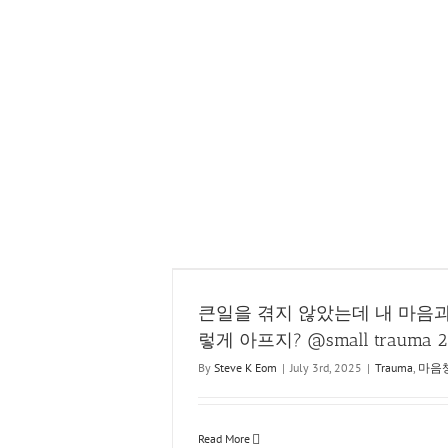
 몸이 왜 이렇게 아프지?
작기에
ma 2
큰일을 겪지 않았는데 내 마음과
엄경섭
렇게 아프지? @small trauma 2
By
Steve K Eom
|
July 3rd, 2025
|
Trauma
,
마음
Read More