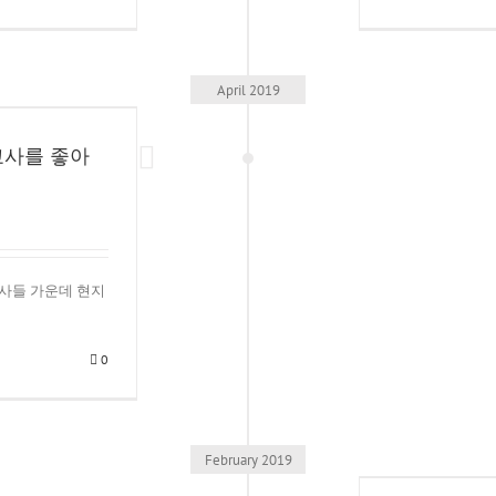
큰
일
을
겪
지
April 2019
않
았
는
교사를 좋아
데
내
마
음
과
몸
이
국 선교사들 가운데 현지
왜
이
렇
0
게
아
프
지?
@small
February 2019
trauma
2
사 경력 전환의 심리적인 장애들 @경력 전환 7