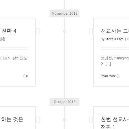
November 2018
선교사는 그리 대단하지 않다 @경력전환 3
경력 전환
전환 4
선교사는 그
전환
By
Steve K Eom
|
N
 주인이 이르되 잘하였도
엄경섭, Managing
에 [...]
0
Read More
October 2018
번 선교사는 영원한 선교사인가 @경력 전환 1
경력 전환
 하는 것은
한번 선교사
전환 1