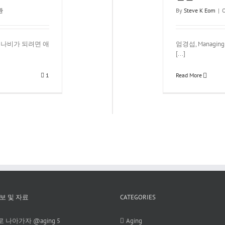
환
By
Steve K Eom
|
O
벌레가 나비가 되려면 애
엄경섭, Managin
[...]
1
Read More
보 및 자료
CATEGORIES
 나아가자 @aging 5
Aging