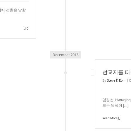
교사 경력 전환을 말할
0
December 2018
선교지를 떠나야만 할 때 @경력 전환 5
경력 전환
선교지를 떠
By
Steve K Eom
|
D
엄경섭, Managin
모든 목적이 [...]
Read More