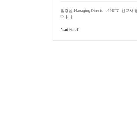
엄경섭, Managing Director of MCTC 선
때, [...]
Read More